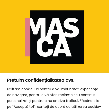
Prețuim confidențialitatea dvs.
Utilizăm cookie-uri pentru a vă îmbunătăți experiența
de navigare, pentru a vă oferi reclame sau conținut
personalizat și pentru a ne analiza traficul. Făcând clic
Teatrul Masca î
ș
i propune să se pozi
ț
ioneze ca un teatru de cartier – nucleu
pe "Acceptă tot", sunteți de acord cu utilizarea cookie-