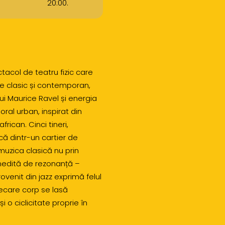
20:00.
acol de teatru fizic care
re clasic și contemporan,
lui Maurice Ravel și energia
oral urban, inspirat din
frican. Cinci tineri,
că dintr-un cartier de
 muzica clasică nu prin
 inedită de rezonanță –
ovenit din jazz exprimă felul
iecare corp se lasă
i o ciclicitate proprie în