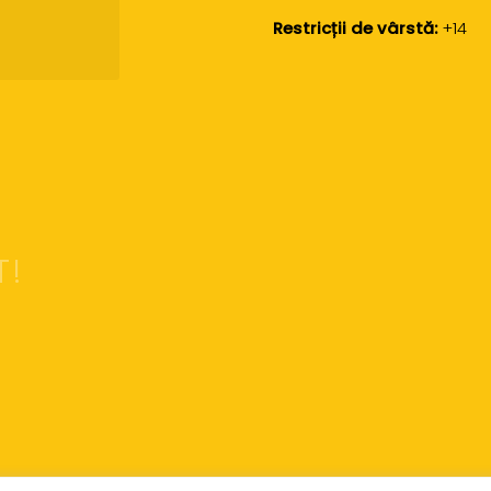
Restricții de vârstă:
+14
T!