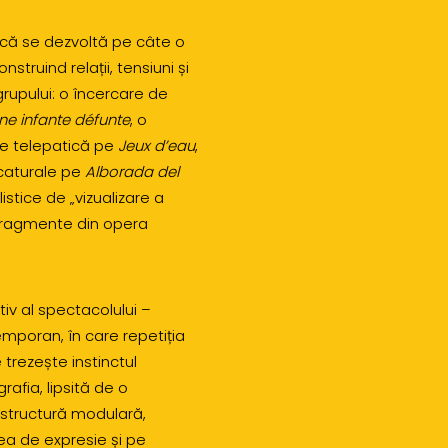
ică se dezvoltă pe câte o
truind relații, tensiuni și
grupului: o încercare de
ne infante défunte
, o
e telepatică pe
Jeux d’eau
,
icaturale pe
Alborada del
tice de „vizualizare a
e fragmente din opera
iv al spectacolului –
temporan, în care repetiția
trezește instinctul
rafia, lipsită de o
 structură modulară,
ea de expresie și pe