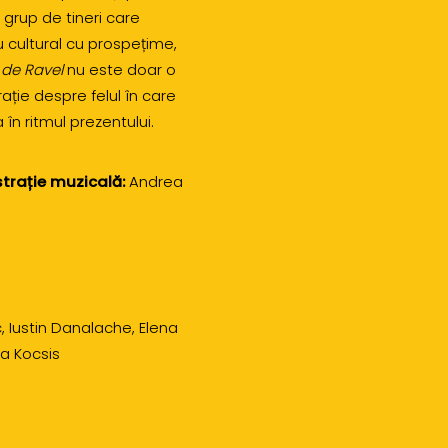
 grup de tineri care
 cultural cu prospețime,
 de Ravel
nu este doar o
arație despre felul în care
în ritmul prezentului.
strație muzicală:
Andrea
 Iustin Danalache, Elena
na Kocsis