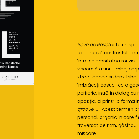
Rave de Ravel
este un spect
explorează contrastul dint
între solemnitatea muzicii 
viscerală a unui limbaj corp
street dance și dans tribal a
îmbrăcați casual, ca o gaș
periferie, intră în dialog cu
opoziție, ci printr-o formă
groove
-ul. Acest termen pr
personal, organic în care f
traversat de ritm, găsindu-ș
mișcare.