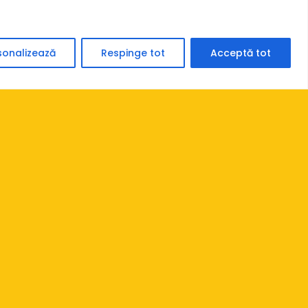
sonalizează
Respinge tot
Acceptă tot