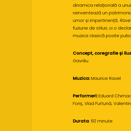
dinamica relațională a unui
reinventează un patrimoniu
umor și impertinență.
Rave
fuziune de stiluri, ci o decl
muzica clasică poate pulsa 
Concept, coregrafie și ilu
Gavriliu
Muzica:
Maurice Ravel
Performeri:
Eduard Chimac,
Foriș, Vlad Furtună, Valenti
Durata
: 60 minute