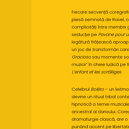
Fiecare secvență coregraf
piesă semnată de Ravel, cons
complicități între membrii 
seducție pe
Pavane pour u
legătură frățească aproap
un joc de transformări car
Gracioso
sau momente solis
muzicii” în cheie ludică p
L’enfant et les sortilèges
.
Celebrul
Boléro
– un leitmot
devine un ritual tribal con
hipnotică a temei muzicale 
ancestral al dansului. Coreg
dramaturgie clasică, are o
punând accent pe libertat