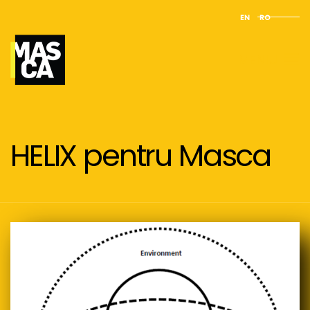
EN
RO
MENIU
HELIX pentru Masca