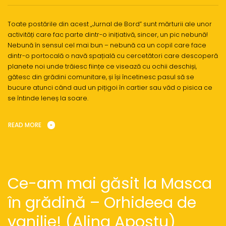
Toate postările din acest „Jurnal de Bord” sunt mărturii ale unor
activități care fac parte dintr-o inițiativă, sincer, un pic nebună!
Nebună în sensul cel mai bun – nebună ca un copil care face
dintr-o portocală o navă spațială cu cercetători care descoperă
planete noi unde trăiesc ființe ce visează cu ochii deschiși,
gătesc din grădini comunitare, și își încetinesc pasul să se
bucure atunci când aud un pițigoi în cartier sau văd o pisica ce
se întinde leneș la soare.
READ MORE
Ce-am mai găsit la Masca
în grădină – Orhideea de
vanilie! (Alina Apostu)