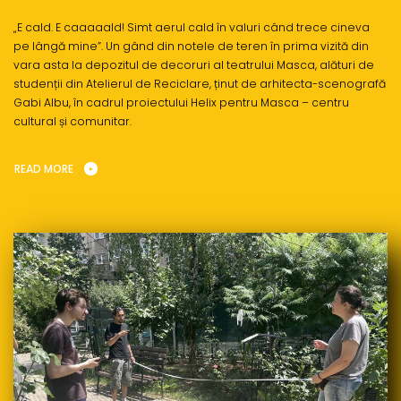
„E cald. E caaaaald! Simt aerul cald în valuri când trece cineva
pe lângă mine”. Un gând din notele de teren în prima vizită din
vara asta la depozitul de decoruri al teatrului Masca, alături de
studenții din Atelierul de Reciclare, ținut de arhitecta-scenografă
Gabi Albu, în cadrul proiectului Helix pentru Masca – centru
cultural și comunitar.
READ MORE