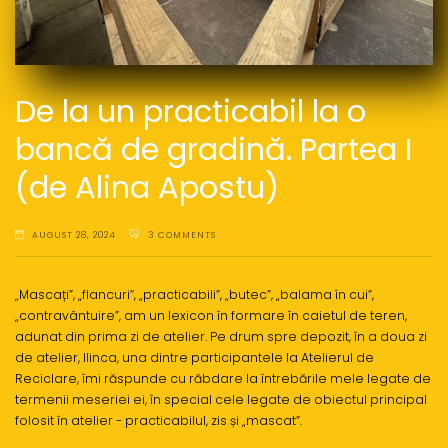
De la un practicabil la o
bancă de gradină. Partea I
(de Alina Apostu)
AUGUST 28, 2024
3 COMMENTS
„Mascați”, „flancuri”, „practicabili”, „butec”, „balama în cui”,
„contravântuire”, am un lexicon în formare în caietul de teren,
adunat din prima zi de atelier. Pe drum spre depozit, în a doua zi
de atelier, Ilinca, una dintre participantele la Atelierul de
Reciclare, îmi răspunde cu răbdare la întrebările mele legate de
termenii meseriei ei, în special cele legate de obiectul principal
folosit în atelier - practicabilul, zis și „mascat”.