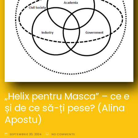
„Helix pentru Masca” – ce e
și de ce să-ți pese? (Alina
Apostu)
SEPTEMBRIE 20, 2024
NO COMMENTS