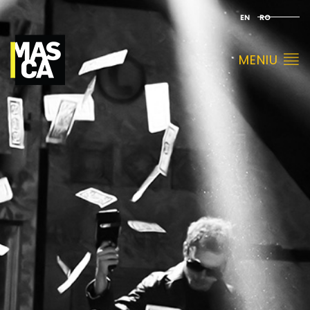
EN
RO
MENIU