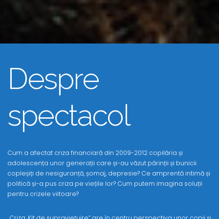
Despre
spectacol
Cum a afectat criza financiară din 2009-2012 copilăria și
adolescența unor generații care și-au văzut părinții și bunicii
copleșiți de nesiguranță, șomaj, depresie? Ce amprentă intimă și
politică și-a pus criza pe viețile lor? Cum putem imagina soluții
pentru crizele viitoare?
„Criza. Kit de supraviețuire” are în centru perspectiva unor copii și