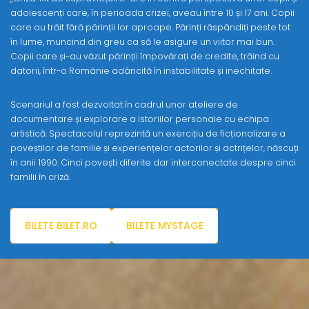
adolescenți care, în perioada crizei, aveau între 10 și 17 ani. Copii
care au trăit fără părinții lor aproape. Părinți răspândiți peste tot
în lume, muncind din greu ca să le asigure un viitor mai bun.
Copii care și-au văzut părinții împovărați de credite, trăind cu
datorii, într-o Românie adâncită în instabilitate și inechitate.
Scenariul a fost dezvoltat în cadrul unor ateliere de
documentare și explorare a istoriilor personale cu echipa
artistică. Spectacolul reprezintă un exercițiu de ficționalizare a
poveștilor de familie și experiențelor actorilor și actrițelor, născuți
în anii 1990. Cinci povești diferite dar interconectate despre cinci
familii în criză.
BILETE BILET.RO
BILETE MYSTAGE